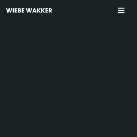
Skip
to
Toggl
content
Navig
Hom
Spre
Spr
Insp
Rev
Plug
Avon
Avon