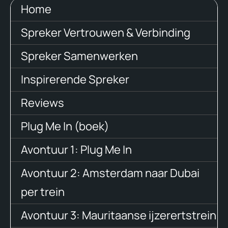
Home
Spreker Vertrouwen & Verbinding
Spreker Samenwerken
Inspirerende Spreker
Reviews
Plug Me In (boek)
Avontuur 1: Plug Me In
Avontuur 2: Amsterdam naar Dubai
per trein
Avontuur 3: Mauritaanse ijzerertstrein