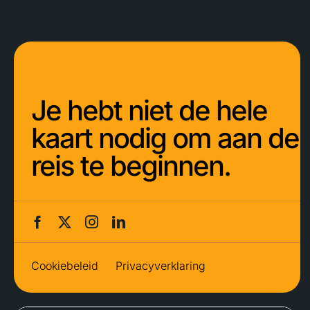
Je hebt niet de hele
kaart nodig om aan de
reis te beginnen.
Cookiebeleid
Privacyverklaring