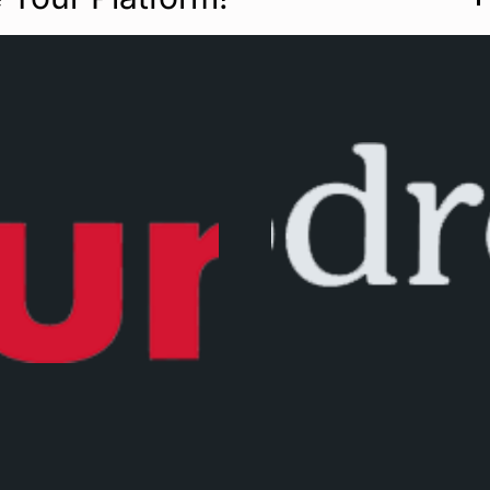
Antoinette Vd
Stef
Berg