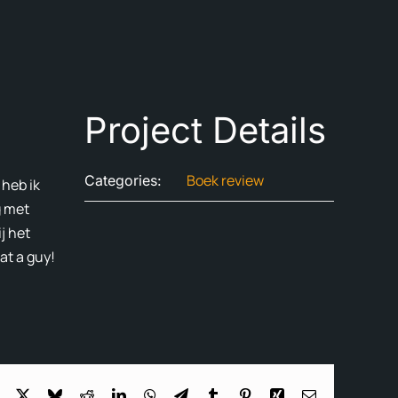
Project Details
Boek review
Categories:
 heb ik
g met
j het
at a guy!
Facebook
X
Bluesky
Reddit
LinkedIn
WhatsApp
Telegram
Tumblr
Pinterest
Xing
Email