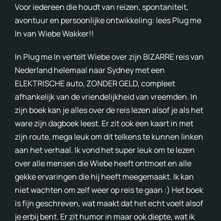
Voor iedereen die houdt van reizen, spontaniteit,
Avon
avontuur en persoonlijke ontwikkeling: lees Plug me
In van Wiebe Wakker!!
Ove
In Plug me In vertelt Wiebe over zijn BIZARRE reis van
In d
Nederland helemaal naar Sydney met een
ELEKTRISCHE auto, ZONDER GELD, compleet
Cont
afhankelijk van de vriendelijkheid van vreemden. In
zijn boek kan je alles over de reis lezen alsof je als het
Blog
ware zijn dagboek leest. Er zit ook een kaart in met
zijn route, mega leuk om dit telkens te kunnen linken
aan het verhaal. Ik vond het super leuk om te lezen
over alle mensen die Wiebe heeft ontmoet en alle
gekke ervaringen die hij heeft meegemaakt. Ik kan
niet wachten om zelf weer op reis te gaan :) Het boek
is fijn geschreven, wat maakt dat het echt voelt alsof
je erbij bent. Er zit humor in maar ook diepte, wat ik