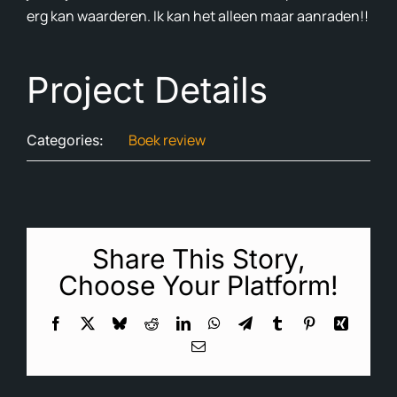
erg kan waarderen. Ik kan het alleen maar aanraden!!
Project Details
Boek review
Categories:
Share This Story,
Choose Your Platform!
Facebook
X
Bluesky
Reddit
LinkedIn
WhatsApp
Telegram
Tumblr
Pinterest
Xing
Email