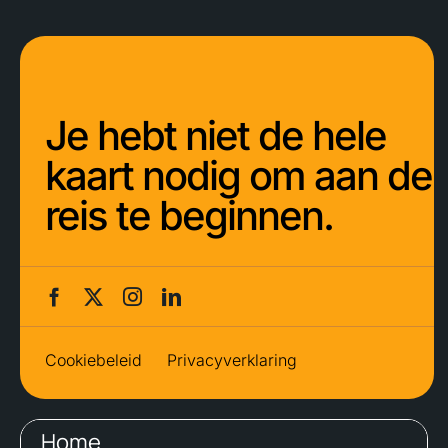
Je hebt niet de hele
kaart nodig om aan de
reis te beginnen.
Cookiebeleid
Privacyverklaring
Home