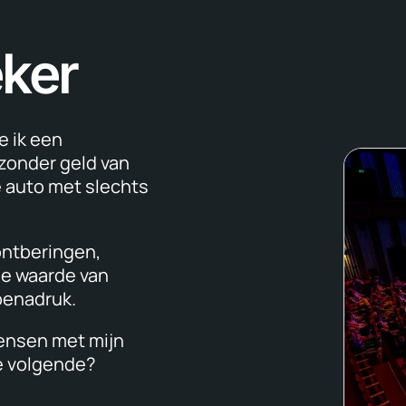
eker
e ik een
 zonder geld van
e auto met slechts
 ontberingen,
de waarde van
benadruk.
mensen met mijn
de volgende?