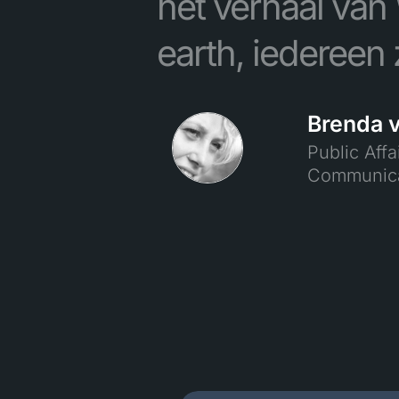
het verhaal van
earth, iedereen
Brenda 
Public Affa
Communicat