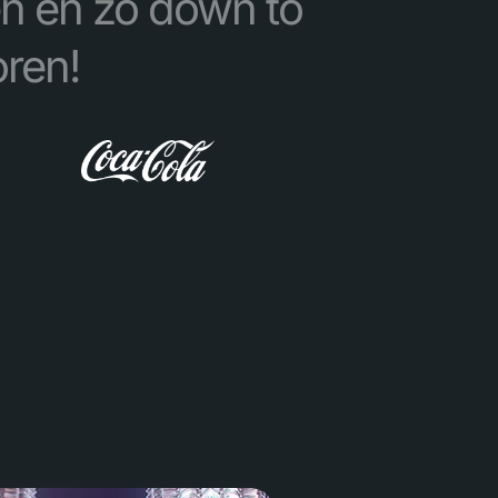
en en zo down to
oren!