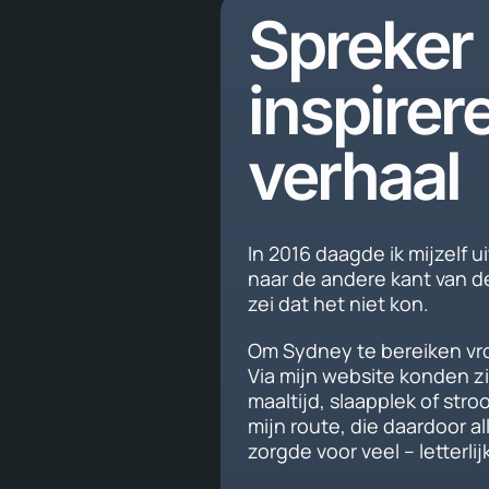
Spreker
inspirer
verhaal
In 2016 daagde ik mijzelf u
naar de andere kant van d
zei dat het niet kon.
Om Sydney te bereiken vro
Via mijn website konden z
maaltijd, slaapplek of str
mijn route, die daardoor 
zorgde voor veel – letterli