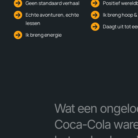
Geen standaard verhaal
Positief wereld
Echte avonturen, echte
Ik breng hoop 
lessen
Daagt uit tot e
Ik breng energie
Wat een ongeloo
Coca-Cola waren