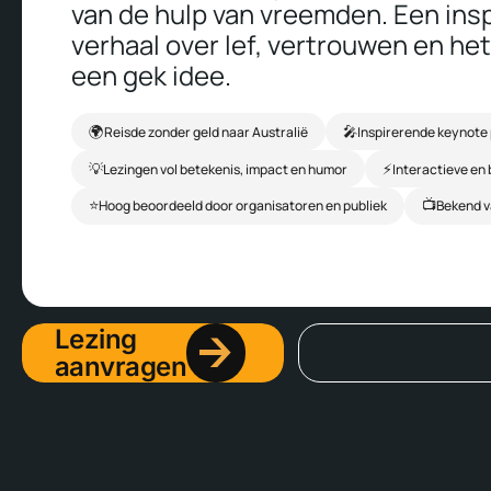
van de hulp van vreemden.
Een ins
verhaal over lef, vertrouwen en he
een gek idee.
🌍
🎤
Reisde zonder geld naar Australië
Inspirerende keynote
💡
⚡
Lezingen vol betekenis, impact en humor
Interactieve en 
⭐
📺
Hoog beoordeeld door organisatoren en publiek
Bekend v
Lezing
aanvragen