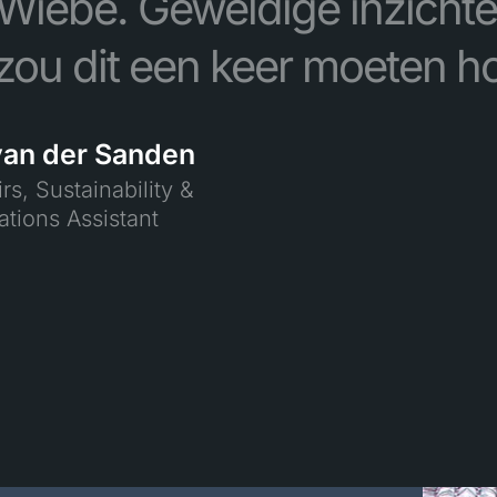
 Wiebe. Geweldige inzicht
 zou dit een keer moeten h
van der Sanden
irs, Sustainability &
ions Assistant