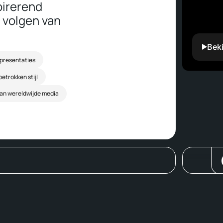
pirerend
t volgen van
Bek
 presentaties
betrokken stijl
an wereldwijde media