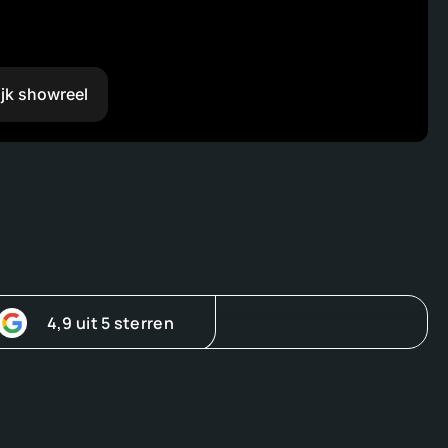
ijk showreel
4,9 uit 5 sterren