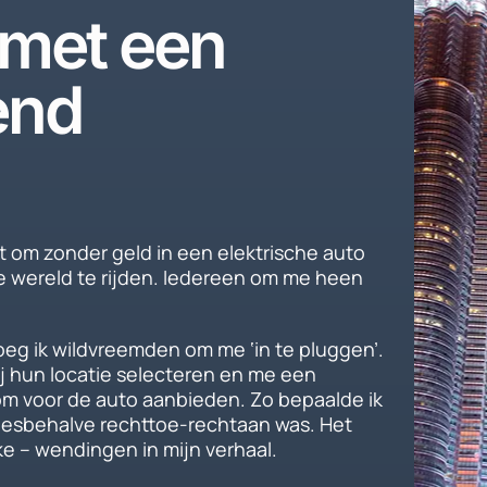
 met een
end
it om zonder geld in een elektrische auto
e wereld te rijden. Iedereen om me heen
eg ik wildvreemden om me ‘in te pluggen’.
ij hun locatie selecteren en me een
oom voor de auto aanbieden. Zo bepaalde ik
allesbehalve rechttoe-rechtaan was. Het
jke – wendingen in mijn verhaal.