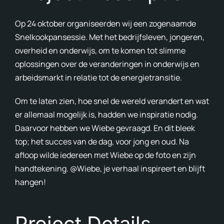
Avon
Op 24 oktober organiseerden wij een zogenaamde
Snelkookpansessie. Met het bedrijfsleven, jongeren,
Ove
overheid en onderwijs, om te komen tot slimme
oplossingen over de veranderingen in onderwijs en
In d
arbeidsmarkt in relatie tot de energietransitie.
Cont
Om te laten zien, hoe snel de wereld verandert en wat
Blog
er allemaal mogelijk is, hadden we inspiratie nodig.
Daarvoor hebben we Wiebe gevraagd. En dit bleek
En
top; het succes van de dag, voor jong en oud. Na
afloop wilde iedereen met Wiebe op de foto en zijn
handtekening. @Wiebe, je verhaal inspireert en blijft
hangen!
Project Details