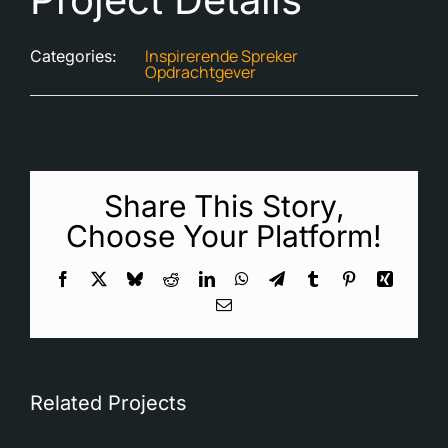
Inspirerende Spreker
Categories:
Opdrachtgever
Share This Story,
Choose Your Platform!
Facebook
X
Bluesky
Reddit
LinkedIn
WhatsApp
Telegram
Tumblr
Pinterest
Xing
Email
Related Projects