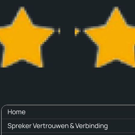
Wiebe van
Marina
Steenis
Helvo
Home
Spreker Vertrouwen & Verbinding