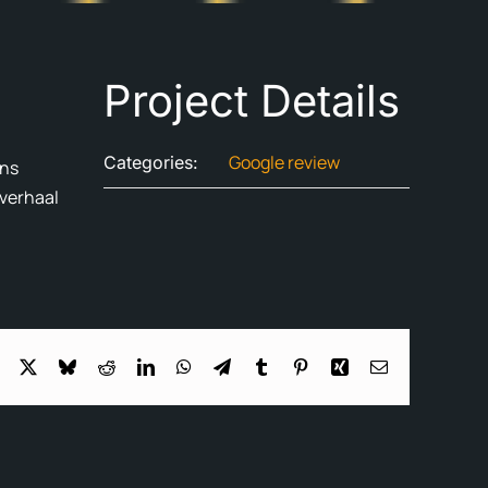
Project Details
Google review
Categories:
ons
 verhaal
Facebook
X
Bluesky
Reddit
LinkedIn
WhatsApp
Telegram
Tumblr
Pinterest
Xing
Email