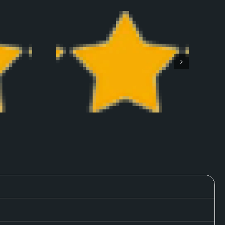
 van
ort