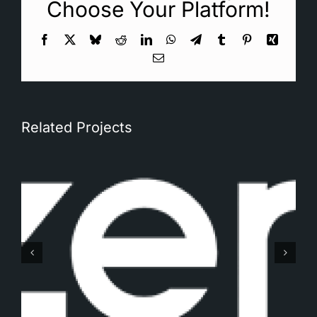
Choose Your Platform!
Facebook
X
Bluesky
Reddit
LinkedIn
WhatsApp
Telegram
Tumblr
Pinterest
Xing
Email
Related Projects
Gemaq