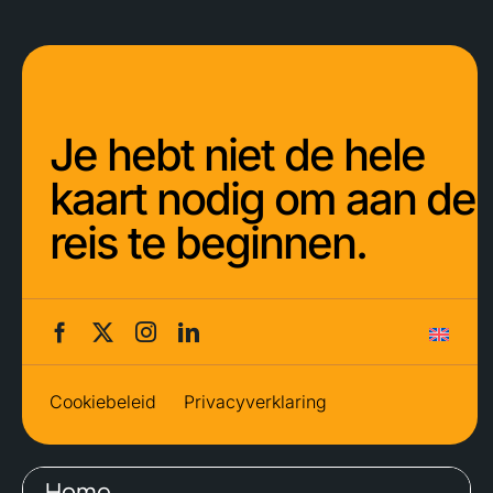
Je hebt niet de hele
kaart nodig om aan de
reis te beginnen.
Cookiebeleid
Privacyverklaring
Home