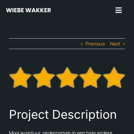
Skip
to
Toggl
content
Navig
Hom
Previous
Next
Spre
Spr
View
Insp
Larger
Image
Rev
Plug
Project Description
Avon
Avon
Mooi avontuur, ondernemen in een hele andere