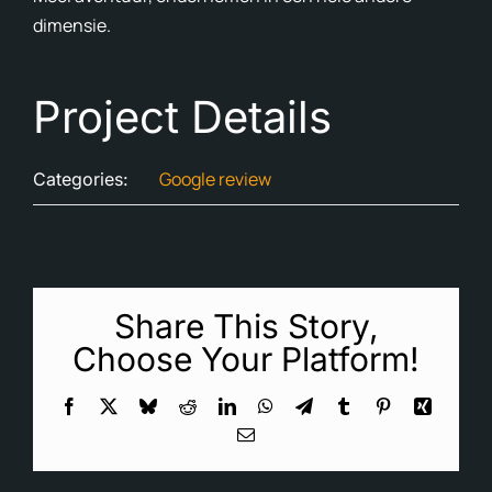
dimensie.
Avon
Ove
Project Details
In d
Google review
Categories:
Cont
Blog
En
Share This Story,
Choose Your Platform!
Facebook
X
Bluesky
Reddit
LinkedIn
WhatsApp
Telegram
Tumblr
Pinterest
Xing
Email