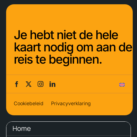
Je hebt niet de hele
kaart nodig om aan de
reis te beginnen.
Cookiebeleid
Privacyverklaring
Home