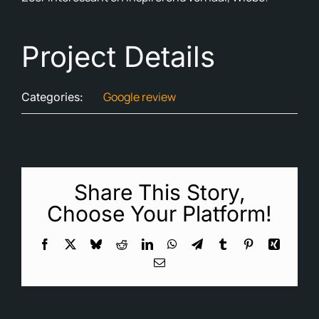
Avon
Project Details
Ove
In d
Google review
Categories:
Cont
Blog
Share This Story,
En
Choose Your Platform!
Facebook
X
Bluesky
Reddit
LinkedIn
WhatsApp
Telegram
Tumblr
Pinterest
Xing
Email