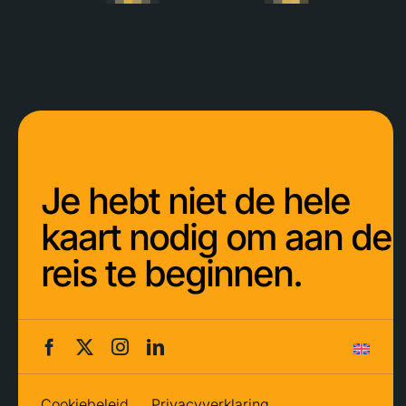
Je hebt niet de hele
kaart nodig om aan de
reis te beginnen.
Cookiebeleid
Privacyverklaring