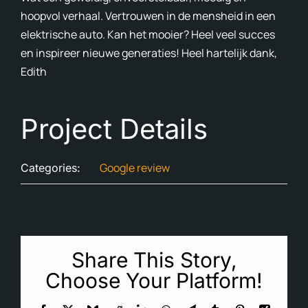
hoopvol verhaal. Vertrouwen in de mensheid in een
Avon
elektrische auto. Kan het mooier? Heel veel succes
en inspireer nieuwe generaties! Heel hartelijk dank,
Ove
Edith
In d
Project Details
Cont
Blog
Google review
Categories:
En
Share This Story,
Choose Your Platform!