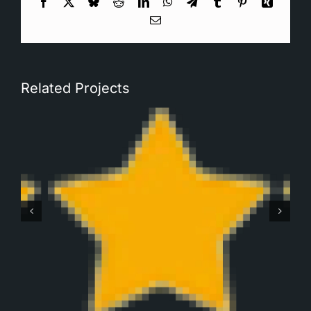
Facebook
X
Bluesky
Reddit
LinkedIn
WhatsApp
Telegram
Tumblr
Pinterest
Xing
Email
Related Projects
Robbert Monteban